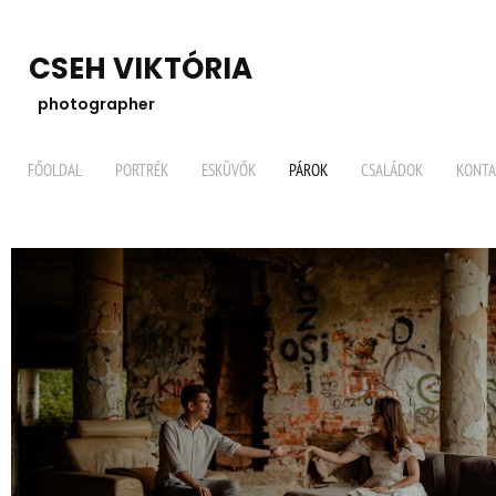
CSEH VIKTÓRIA
photographer
FŐOLDAL
PORTRÉK
ESKÜVŐK
PÁROK
CSALÁDOK
KONTA